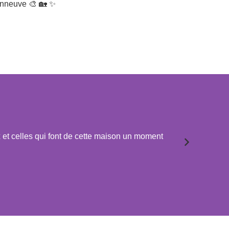
onneuve 🎨 🏡 ✨
x et celles qui font de cette maison un moment
« J’adore c
afin d’y off