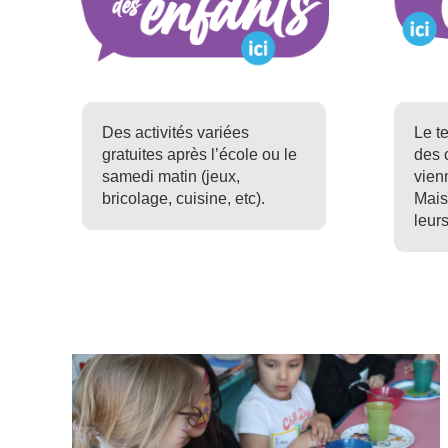
Des activités variées
Le t
gratuites après l’école ou le
des 
samedi matin (jeux,
vien
bricolage, cuisine, etc).
Mais
leur