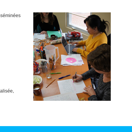
isséminées
alisée,