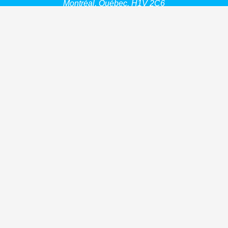
Montréal, Québec, H1V 2C6
CONTACT
514 526-9128
info@maisondesenfants.org